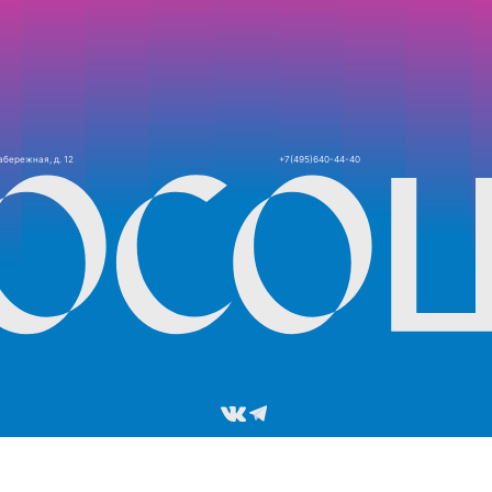
,
.
И!